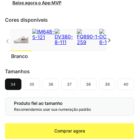
Baixe agora o App MVP
Cores disponíveis
Branco
Tamanhos
34
35
36
37
38
39
40
Produto fiel ao tamanho
Recomendamos usar sua numeração padrão
Comprar agora