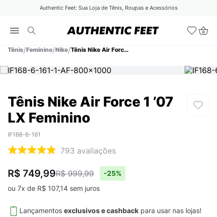
Authentic Feet: Sua Loja de Tênis, Roupas e Acessórios
Tênis
Feminino
Nike
Tênis Nike Air Force 1 ’07 LX Feminino
Tênis Nike Air Force 1 ’07
LX Feminino
IF168-6-161
793
avaliações
R$ 749,99
R$ 999,99
-
25%
ou
7
x de
R$
107
,
14
sem juros
Lançamentos
exclusivos e cashback
para usar nas lojas!