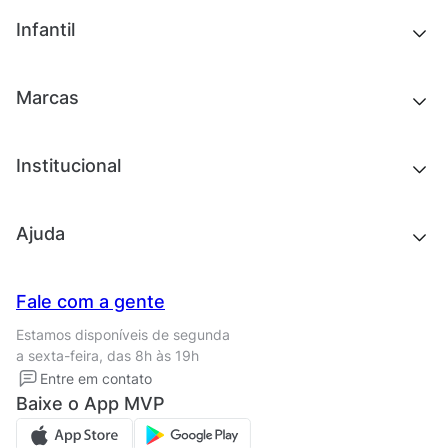
Tênis
Outlet
Novidades
Infantil
Roupas
Chinelos e sandálias
Acessórios
Tênis
Outlet
Novidades
Marcas
Roupas
Roupas
Acessórios
Tênis
Chinelos e sandálias
Institucional
Acessórios
Outlet
Quem somos
Ajuda
Trabalhe conosco
Seja um franqueado
Nossas lojas
Central de Relacionamento
Fale com a gente
Termos de uso
Tipos de entrega
Estamos disponíveis de segunda
Política de privacidade
Formas de pagamento
a sexta-feira, das 8h às 19h
Solicite seus Dados
Solicite seus dados
Entre em contato
Regulamento CRM/ CASHBACK
Baixe o App MVP
Regulamento cupom