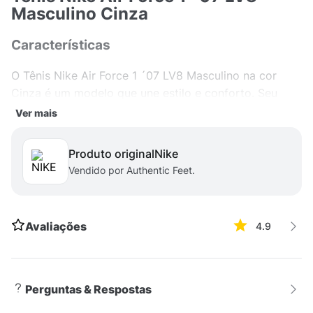
Masculino Cinza
Características
O Tênis Nike Air Force 1 ´07 LV8 Masculino na cor
Cinza é um modelo que une estilo e conforto. Seu
material de alta qualidade proporciona durabilidade e
Ver mais
maciez, garantindo um ajuste perfeito aos pés. Além
disso, a cor Cinza confere um toque moderno e
Produto original
nike
versátil ao calçado, permitindo combinações com
Vendido por Authentic Feet.
diferentes looks e estilos. Com detalhes exclusivos e
design icônico, este tênis é ideal para quem busca um
visual descolado e cheio de personalidade.
Avaliações
4.9
Versatilidade
Versátil e estiloso, o Tênis Nike Air Force 1 ´07 LV8
Perguntas & Respostas
Masculino Cinza é perfeito para diversas ocasiões.
Seja para um passeio no parque, um encontro com os