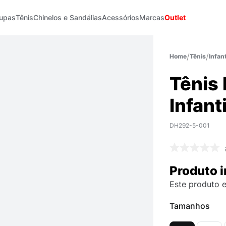
upas
Tênis
Chinelos e Sandálias
Acessórios
Marcas
Outlet
Tênis
Infant
Tênis 
Infanti
DH292-5-001
Produto i
Este produto e
Tamanhos