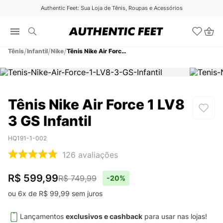
Authentic Feet: Sua Loja de Tênis, Roupas e Acessórios
Tênis
Infantil
Nike
Tênis Nike Air Force 1 LV8 3 GS Infantil
Tênis Nike Air Force 1 LV8
3 GS Infantil
HQ191-1-002
126
avaliações
R$ 599,99
R$ 749,99
-
20%
ou
6
x de
R$
99
,
99
sem juros
Lançamentos
exclusivos e cashback
para usar nas lojas!