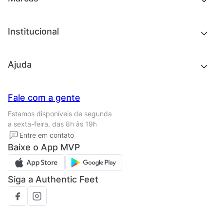
Roupas
Roupas
Acessórios
Tênis
Chinelos e sandálias
Institucional
Acessórios
Outlet
Quem somos
Ajuda
Trabalhe conosco
Seja um franqueado
Nossas lojas
Central de Relacionamento
Fale com a gente
Termos de uso
Tipos de entrega
Estamos disponíveis de segunda
Política de privacidade
Formas de pagamento
a sexta-feira, das 8h às 19h
Solicite seus Dados
Solicite seus dados
Entre em contato
Regulamento CRM/ CASHBACK
Baixe o App MVP
Regulamento cupom
Siga a Authentic Feet