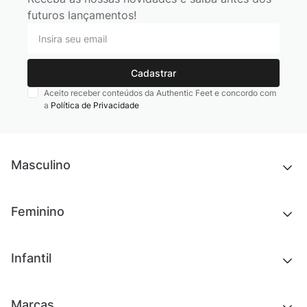
futuros lançamentos!
Cadastrar
Aceito receber conteúdos da Authentic Feet e concordo com
a
Política de Privacidade
Masculino
Novidades
Feminino
Chinelos e sandálias
Tênis
Outlet
Novidades
Infantil
Roupas
Chinelos e sandálias
Acessórios
Tênis
Outlet
Novidades
Marcas