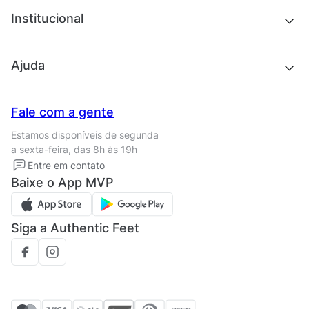
Chinelos e sandálias
Institucional
Acessórios
Outlet
Quem somos
Ajuda
Trabalhe conosco
Seja um franqueado
Nossas lojas
Central de Relacionamento
Fale com a gente
Termos de uso
Tipos de entrega
Estamos disponíveis de segunda
Política de privacidade
Formas de pagamento
a sexta-feira, das 8h às 19h
Solicite seus Dados
Solicite seus dados
Entre em contato
Regulamento CRM/ CASHBACK
Baixe o App MVP
Regulamento cupom
Siga a Authentic Feet