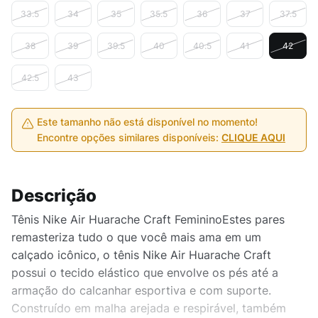
33.5
34
35
35.5
36
37
37.5
38
39
39.5
40
40.5
41
42
42.5
43
Este tamanho não está disponível no momento!
Encontre opções similares disponíveis:
CLIQUE AQUI
Descrição
Tênis Nike Air Huarache Craft FemininoEstes pares
remasteriza tudo o que você mais ama em um
calçado icônico, o tênis Nike Air Huarache Craft
possui o tecido elástico que envolve os pés até a
armação do calcanhar esportiva e com suporte.
Construído em malha arejada e respirável, também