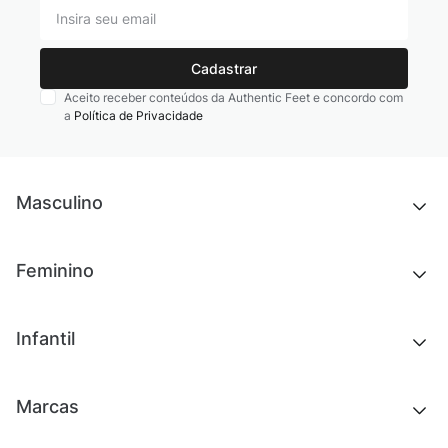
Cadastrar
Aceito receber conteúdos da Authentic Feet e concordo com
a
Política de Privacidade
Masculino
Novidades
Feminino
Chinelos e sandálias
Tênis
Outlet
Novidades
Infantil
Roupas
Chinelos e sandálias
Acessórios
Tênis
Outlet
Novidades
Marcas
Roupas
Roupas
Acessórios
Tênis