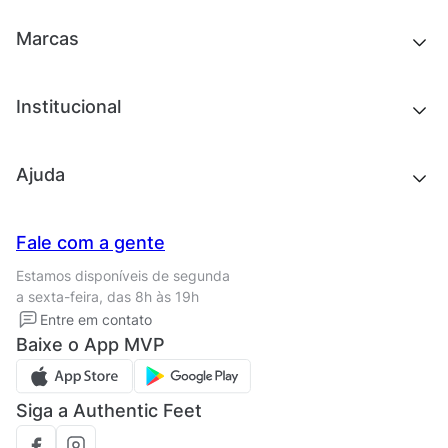
Acessórios
Tênis
Outlet
Novidades
Marcas
Roupas
Roupas
Acessórios
Tênis
Chinelos e sandálias
Institucional
Acessórios
Outlet
Quem somos
Ajuda
Trabalhe conosco
Seja um franqueado
Nossas lojas
Central de Relacionamento
Fale com a gente
Termos de uso
Tipos de entrega
Estamos disponíveis de segunda
Política de privacidade
Formas de pagamento
a sexta-feira, das 8h às 19h
Solicite seus Dados
Solicite seus dados
Entre em contato
Regulamento CRM/ CASHBACK
Baixe o App MVP
Regulamento cupom
Siga a Authentic Feet