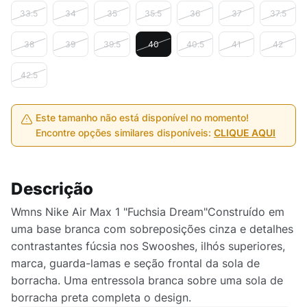
33.5
34
35
35.5
36
37
37.5
38
39
39.5
40
40.5
41
42
42.5
Este tamanho não está disponível no momento!
Encontre opções similares disponíveis:
CLIQUE AQUI
Descrição
Wmns Nike Air Max 1 "Fuchsia Dream"Construído em
uma base branca com sobreposições cinza e detalhes
contrastantes fúcsia nos Swooshes, ilhós superiores,
marca, guarda-lamas e seção frontal da sola de
borracha. Uma entressola branca sobre uma sola de
borracha preta completa o design.