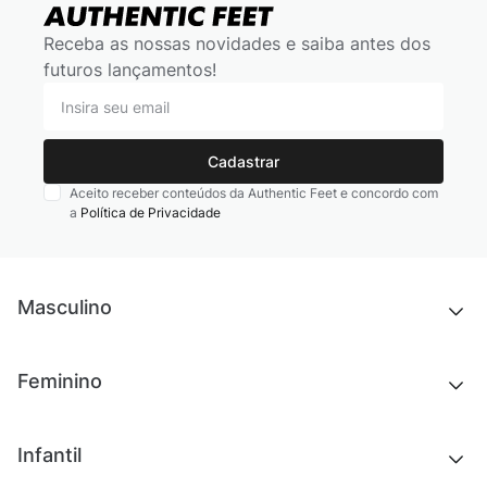
Receba as nossas novidades e saiba antes dos
futuros lançamentos!
Cadastrar
Aceito receber conteúdos da Authentic Feet e concordo com
a
Política de Privacidade
Masculino
Novidades
Feminino
Chinelos e sandálias
Tênis
Outlet
Novidades
Infantil
Roupas
Chinelos e sandálias