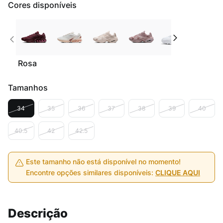
Cores disponíveis
Rosa
Tamanhos
34
35
36
37
38
39
40
40.5
42
42.5
Este tamanho não está disponível no momento!
Encontre opções similares disponíveis:
CLIQUE AQUI
Descrição