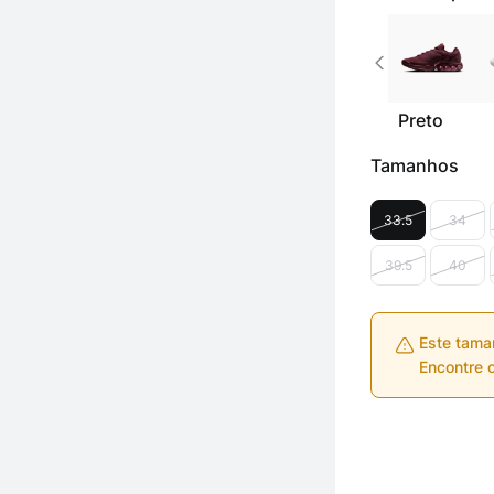
Preto
Tamanhos
33.5
34
39.5
40
Este tama
Encontre o