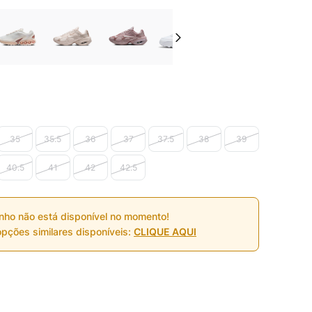
35
35.5
36
37
37.5
38
39
40.5
41
42
42.5
nho não está disponível no momento!
pções similares disponíveis:
CLIQUE AQUI