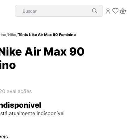
Buscar
ino
Nike
Tênis Nike Air Max 90 Feminino
Nike Air Max 90
ino
20
avaliações
ndisponível
stá atualmente indisponível
veis