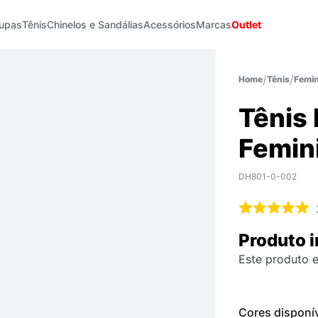
upas
Tênis
Chinelos e Sandálias
Acessórios
Marcas
Outlet
Tênis
Femin
Tênis 
Femin
DH801-0-002
Produto i
Este produto e
Cores disponí