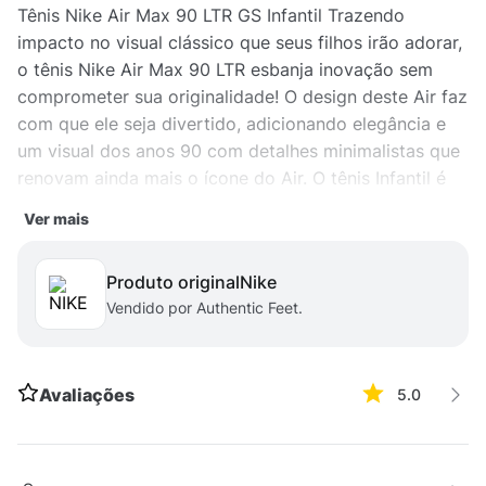
Tênis Nike Air Max 90 LTR GS Infantil Trazendo
impacto no visual clássico que seus filhos irão adorar,
o tênis Nike Air Max 90 LTR esbanja inovação sem
comprometer sua originalidade! O design deste Air faz
com que ele seja divertido, adicionando elegância e
um visual dos anos 90 com detalhes minimalistas que
renovam ainda mais o ícone do Air. O tênis Infantil é
construído em materiais sintéticos e couro, seu
Ver mais
acolchoamento é macio ao redor do tornozelo e
combina com o amortecimento Air para oferecer
Produto original
nike
conforto no seu calçar. Seu solado em waffle para
Vendido por Authentic Feet.
manter a alta durabilidade.
Avaliações
5.0