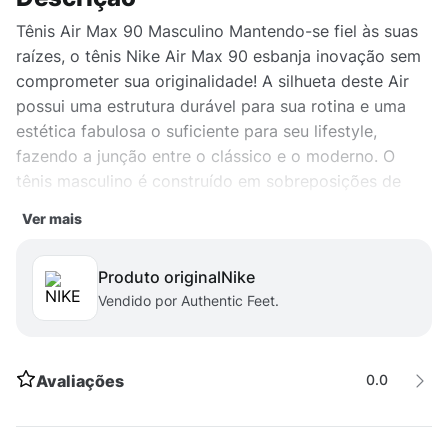
Tênis Air Max 90 Masculino Mantendo-se fiel às suas
raízes, o tênis Nike Air Max 90 esbanja inovação sem
comprometer sua originalidade! A silhueta deste Air
possui uma estrutura durável para sua rotina e uma
estética fabulosa o suficiente para seu lifestyle,
fazendo a junção entre o clássico e o moderno. O
tênis masculino é construído em sobreposições de
têxtil, seu acolchoamento é macio ao redor do
Ver mais
tornozelo e combina com o amortecimento Air para
oferecer conforto no seu calçar. Seu solado em waffle
Produto original
nike
para manter a alta durabilidade.
Vendido por Authentic Feet.
Avaliações
0.0