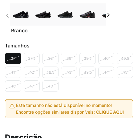
Branco
Tamanhos
37
37.5
38
39
39.5
40
40.5
41
42
42.5
43
43.5
44
45
46
47
48
Este tamanho não está disponível no momento!
Encontre opções similares disponíveis:
CLIQUE AQUI
Descrição