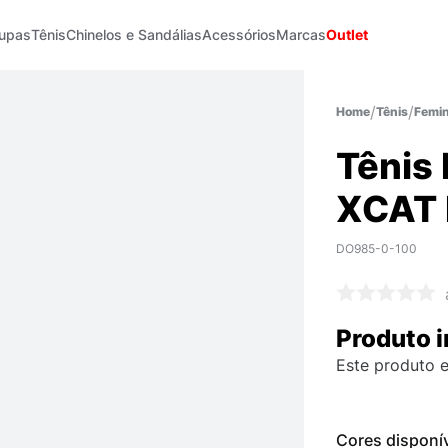
upas
Tênis
Chinelos e Sandálias
Acessórios
Marcas
Outlet
Tênis
Femin
Tênis 
XCAT 
DO985-0-100
Produto i
Este produto e
Cores disponí