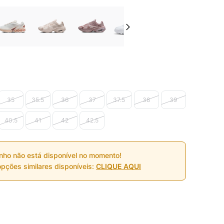
35
35.5
36
37
37.5
38
39
40.5
41
42
42.5
nho não está disponível no momento!
pções similares disponíveis:
CLIQUE AQUI