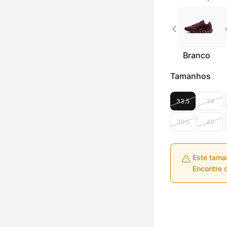
Branco
Tamanhos
33.5
34
39.5
40
Este tama
Encontre o