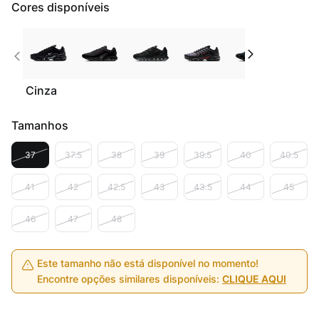
Cores disponíveis
Cinza
Tamanhos
37
37.5
38
39
39.5
40
40.5
41
42
42.5
43
43.5
44
45
46
47
48
Este tamanho não está disponível no momento!
Encontre opções similares disponíveis:
CLIQUE AQUI