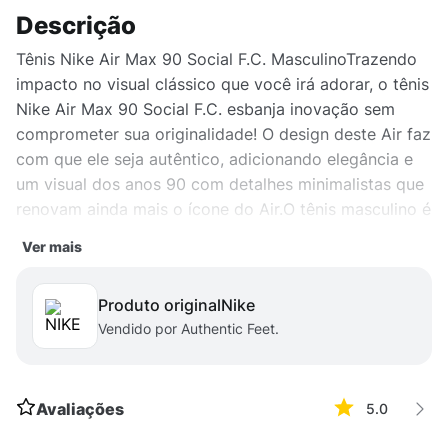
Descrição
Tênis Nike Air Max 90 Social F.C. MasculinoTrazendo
impacto no visual clássico que você irá adorar, o tênis
Nike Air Max 90 Social F.C. esbanja inovação sem
comprometer sua originalidade! O design deste Air faz
com que ele seja autêntico, adicionando elegância e
um visual dos anos 90 com detalhes minimalistas que
renovam ainda mais o ícone do Air.O tênis masculino é
construído em materiais sintéticos e couro, seu
Ver mais
acolchoamento é macio ao redor do tornozelo e
combina com o amortecimento Air para oferecer
Produto original
nike
conforto no seu calçar. Seu solado em waffle para
Vendido por Authentic Feet.
manter a alta durabilidade.
Avaliações
5.0