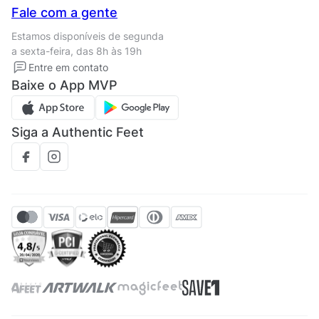
Nossas lojas
Central de Relacionamento
Fale com a gente
Termos de uso
Tipos de entrega
Estamos disponíveis de segunda
Política de privacidade
Formas de pagamento
a sexta-feira, das 8h às 19h
Solicite seus Dados
Solicite seus dados
Entre em contato
Regulamento CRM/ CASHBACK
Baixe o App MVP
Regulamento cupom
Siga a Authentic Feet