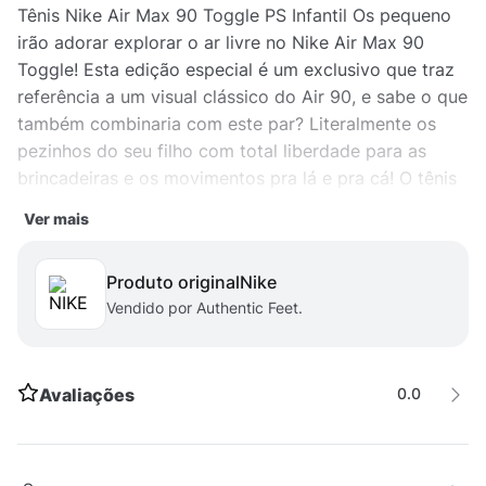
Tênis Nike Air Max 90 Toggle PS Infantil Os pequeno
irão adorar explorar o ar livre no Nike Air Max 90
Toggle! Esta edição especial é um exclusivo que traz
referência a um visual clássico do Air 90, e sabe o que
também combinaria com este par? Literalmente os
pezinhos do seu filho com total liberdade para as
brincadeiras e os movimentos pra lá e pra cá! O tênis
infantil possui um acabamento dinâmico em couro,
Ver mais
oferecendo um solado com excelente tração para a
passada ter o encaixe imediato do pé e conforto de
Produto original
nike
longa duração.
Vendido por Authentic Feet.
Avaliações
0.0