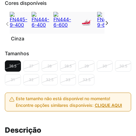
Cores disponíveis
Cinza
Tamanhos
26.5
27
28
28.5
29
30
30.5
31
32
32.5
33
33.5
Este tamanho não está disponível no momento!
Encontre opções similares disponíveis:
CLIQUE AQUI
Descrição