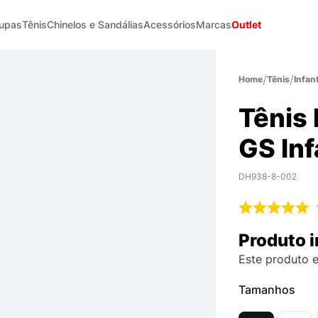
upas
Tênis
Chinelos e Sandálias
Acessórios
Marcas
Outlet
Tênis
Infant
Tênis 
GS Inf
DH938-8-002
Produto i
Este produto e
Tamanhos