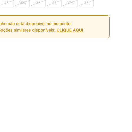
35
35.5
36
37
37.5
38
nho não está disponível no momento!
pções similares disponíveis:
CLIQUE AQUI