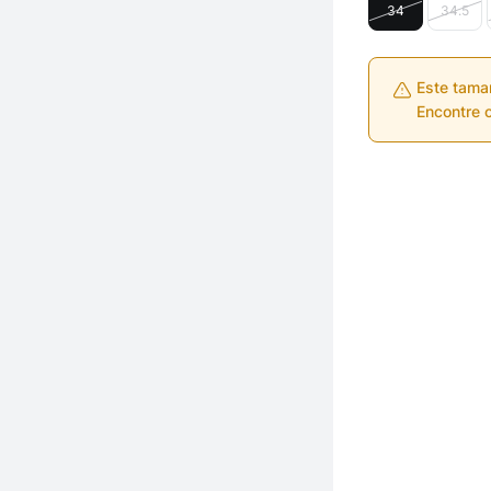
34
34.5
Este tama
Encontre o