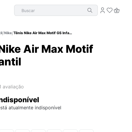
Buscar
il
Nike
Tênis Nike Air Max Motif GS Infantil
Nike Air Max Motif
antil
1
avaliação
ndisponível
stá atualmente indisponível