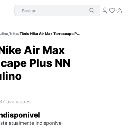
Buscar
lino
Nike
Tênis Nike Air Max Terrascape Plus NN Masculino
Nike Air Max
scape Plus NN
lino
37
avaliações
ndisponível
stá atualmente indisponível