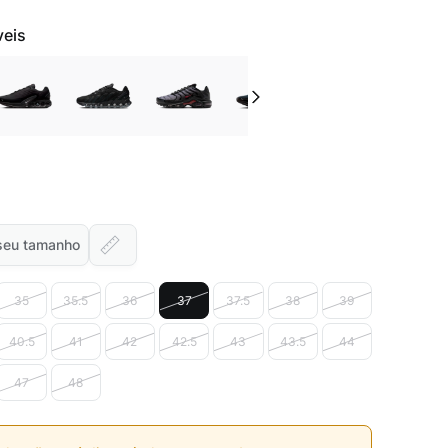
veis
seu tamanho
35
35.5
36
37
37.5
38
39
40.5
41
42
42.5
43
43.5
44
47
48