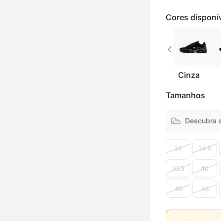
Cores disponí
Cinza
Tamanhos
Descubra 
34
34.5
39.5
40
45
46