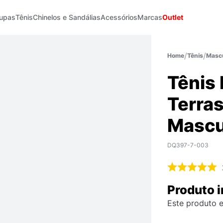
upas
Tênis
Chinelos e Sandálias
Acessórios
Marcas
Outlet
Tênis
Mascu
Tênis 
Terra
Mascu
DQ397-7-003
Produto i
Este produto e