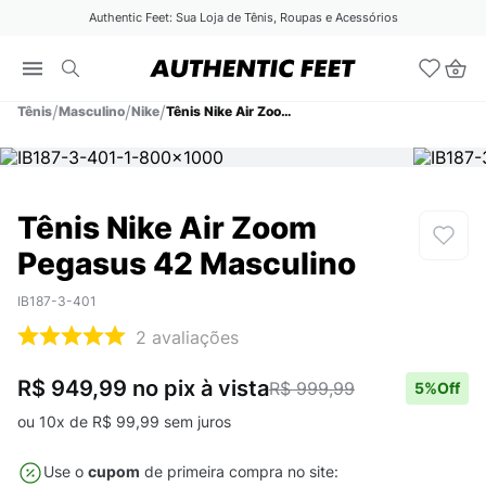
Authentic Feet: Sua Loja de Tênis, Roupas e Acessórios
Tênis
Masculino
Nike
Tênis Nike Air Zoom Pegasus 42 Masculino
Tênis Nike Air Zoom
Pegasus 42 Masculino
IB187-3-401
2
avaliações
R$ 949,99
no pix
à vista
R$ 999,99
5
%Off
ou
10
x de
R$
99
,
99
sem juros
Use o
cupom
de primeira compra no site: