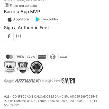
Solicite seus Dados
Solicite seus dados
Entre em contato
Regulamento CRM/ CASHBACK
Baixe o App MVP
Regulamento cupom
Siga a Authentic Feet
H2S4 CONFECCAO E CALCADOS LTDA - CNPJ 05.055.599/0025-51
Rua do Curtume, nº 499, Terreo, Lapa de Baixo, São Paulo/SP - CEP:
05065-001