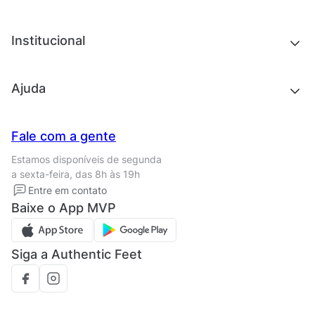
Roupas
Roupas
Acessórios
Tênis
Chinelos e sandálias
Institucional
Acessórios
Outlet
Quem somos
Ajuda
Trabalhe conosco
Seja um franqueado
Nossas lojas
Central de Relacionamento
Fale com a gente
Termos de uso
Tipos de entrega
Estamos disponíveis de segunda
Política de privacidade
Formas de pagamento
a sexta-feira, das 8h às 19h
Solicite seus Dados
Solicite seus dados
Entre em contato
Regulamento CRM/ CASHBACK
Baixe o App MVP
Regulamento cupom
Siga a Authentic Feet