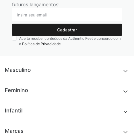
futuros lançamentos!
Cadastrar
Aceito receber conteúdos da Authentic Feet e concordo com
a
Política de Privacidade
Masculino
Novidades
Feminino
Chinelos e sandálias
Tênis
Outlet
Novidades
Infantil
Roupas
Chinelos e sandálias
Acessórios
Tênis
Outlet
Novidades
Marcas