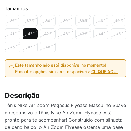
Tamanhos
37
37.5
38
39
39.5
40
40.5
41
42
42.5
43
43.5
44
45
46
47
48
Este tamanho não está disponível no momento!
Encontre opções similares disponíveis:
CLIQUE AQUI
Descrição
Tênis Nike Air Zoom Pegasus Flyease Masculino Suave
e responsivo o tênis Nike Air Zoom Flyease está
pronto para te acompanhar! Construído com silhueta
de cano baixo, o Air Zoom Flyease ostenta uma base