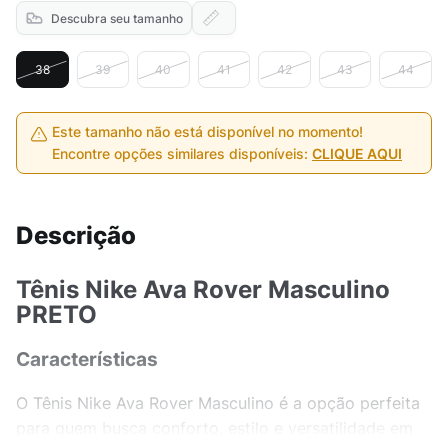
Descubra seu tamanho
38
39
40
41
42
43
44
Este tamanho não está disponível no momento!
Encontre opções similares disponíveis:
CLIQUE AQUI
Descrição
Tênis Nike Ava Rover Masculino
PRETO
Características
O Tênis Nike Ava Rover Masculino é a opção perfeita
para quem busca conforto, estilo e versatilidade em