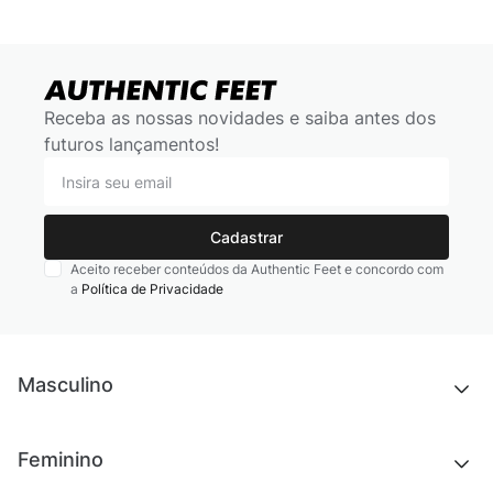
Receba as nossas novidades e saiba antes dos
futuros lançamentos!
Cadastrar
Aceito receber conteúdos da Authentic Feet e concordo com
a
Política de Privacidade
Masculino
Novidades
Feminino
Chinelos e sandálias