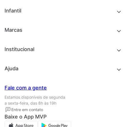
Tênis
Outlet
Novidades
Infantil
Roupas
Chinelos e sandálias
Acessórios
Tênis
Outlet
Novidades
Marcas
Roupas
Roupas
Acessórios
Tênis
Chinelos e sandálias
Institucional
Acessórios
Outlet
Quem somos
Ajuda
Trabalhe conosco
Seja um franqueado
Nossas lojas
Central de Relacionamento
Fale com a gente
Termos de uso
Tipos de entrega
Estamos disponíveis de segunda
Política de privacidade
Formas de pagamento
a sexta-feira, das 8h às 19h
Solicite seus Dados
Solicite seus dados
Entre em contato
Regulamento CRM/ CASHBACK
Baixe o App MVP
Regulamento cupom