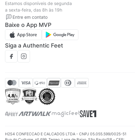
Estamos disponíveis de segunda
Política de privacidade
Formas de pagamento
a sexta-feira, das 8h às 19h
Solicite seus Dados
Solicite seus dados
Entre em contato
Regulamento CRM/ CASHBACK
Baixe o App MVP
Regulamento cupom
Siga a Authentic Feet
H2S4 CONFECCAO E CALCADOS LTDA - CNPJ 05.055.599/0025-51
Rua do Curtume, nº 499, Terreo, Lapa de Baixo, São Paulo/SP - CEP: