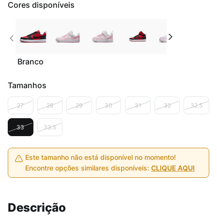
Cores disponíveis
Branco
Tamanhos
27
28
29
30
31
32
32.5
33
33.5
Este tamanho não está disponível no momento!
Encontre opções similares disponíveis:
CLIQUE AQUI
Descrição