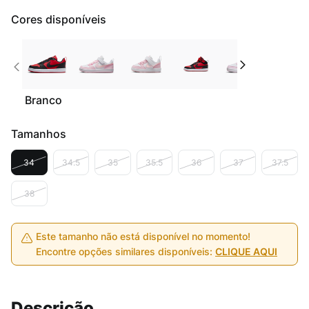
Cores disponíveis
Branco
Tamanhos
34
34.5
35
35.5
36
37
37.5
38
Este tamanho não está disponível no momento!
Encontre opções similares disponíveis:
CLIQUE AQUI
Descrição