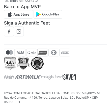
Entre em contato
Regulamento CRM/ CASHBACK
Baixe o App MVP
Regulamento cupom
Siga a Authentic Feet
H2S4 CONFECCAO E CALCADOS LTDA - CNPJ 05.055.599/0025-51
Rua do Curtume, nº 499, Terreo, Lapa de Baixo, São Paulo/SP - CEP:
05065-001