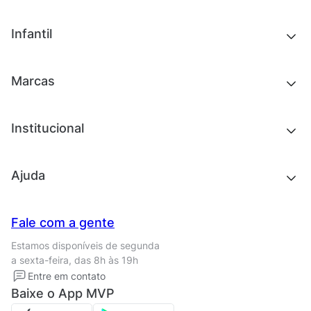
Tênis
Outlet
Novidades
Infantil
Roupas
Chinelos e sandálias
Acessórios
Tênis
Outlet
Novidades
Marcas
Roupas
Roupas
Acessórios
Tênis
Chinelos e sandálias
Institucional
Acessórios
Outlet
Quem somos
Ajuda
Trabalhe conosco
Seja um franqueado
Nossas lojas
Central de Relacionamento
Fale com a gente
Termos de uso
Tipos de entrega
Estamos disponíveis de segunda
Política de privacidade
Formas de pagamento
a sexta-feira, das 8h às 19h
Solicite seus Dados
Solicite seus dados
Entre em contato
Regulamento CRM/ CASHBACK
Baixe o App MVP
Regulamento cupom