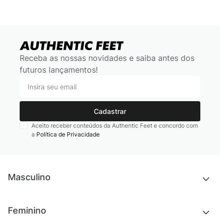
Receba as nossas novidades e saiba antes dos
futuros lançamentos!
Cadastrar
Aceito receber conteúdos da Authentic Feet e concordo com
a
Política de Privacidade
Masculino
Novidades
Feminino
Chinelos e sandálias