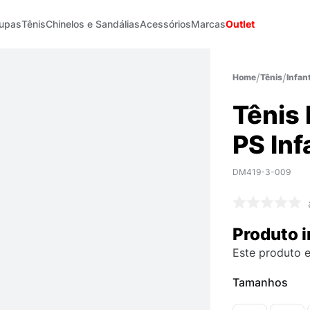
upas
Tênis
Chinelos e Sandálias
Acessórios
Marcas
Outlet
Tênis
Infant
Tênis 
PS Inf
DM419-3-009
Produto i
Este produto e
Tamanhos