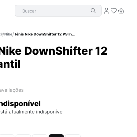
Buscar
il
Nike
Tênis Nike DownShifter 12 PS Infantil
Nike DownShifter 12
antil
avaliações
ndisponível
stá atualmente indisponível