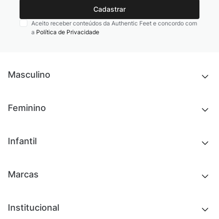
Cadastrar
Aceito receber conteúdos da Authentic Feet e concordo com
a
Política de Privacidade
Masculino
Novidades
Feminino
Chinelos e sandálias
Tênis
Outlet
Novidades
Infantil
Roupas
Chinelos e sandálias
Acessórios
Tênis
Outlet
Novidades
Marcas
Roupas
Roupas
Acessórios
Tênis
Chinelos e sandálias
Institucional
Acessórios