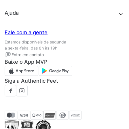
Outlet
Quem somos
Ajuda
Trabalhe conosco
Seja um franqueado
Nossas lojas
Central de Relacionamento
Fale com a gente
Termos de uso
Tipos de entrega
Estamos disponíveis de segunda
Política de privacidade
Formas de pagamento
a sexta-feira, das 8h às 19h
Solicite seus Dados
Solicite seus dados
Entre em contato
Regulamento CRM/ CASHBACK
Baixe o App MVP
Regulamento cupom
Siga a Authentic Feet