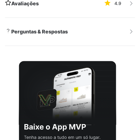
Avaliações
4.9
versátil e combina facilmente com diferentes estilos,
permitindo criar looks únicos e cheios de
personalidade.
Perguntas & Respostas
Versatilidade
Com o Tênis Nike Dunk Low Feminino Branco, você
pode se sentir confortável e estilosa em diversas
ocasiões. Seja para um passeio no parque, uma ida à
academia ou mesmo para um encontro com as
amigas, este tênis se adapta perfeitamente a qualquer
situação. Sua versatilidade o torna ideal para o estilo
Athleisure, que mescla peças esportivas com peças
do dia a dia, proporcionando um visual moderno e
despojado. Invista nesse modelo e esteja sempre
pronta para arrasar com muito estilo e conforto!