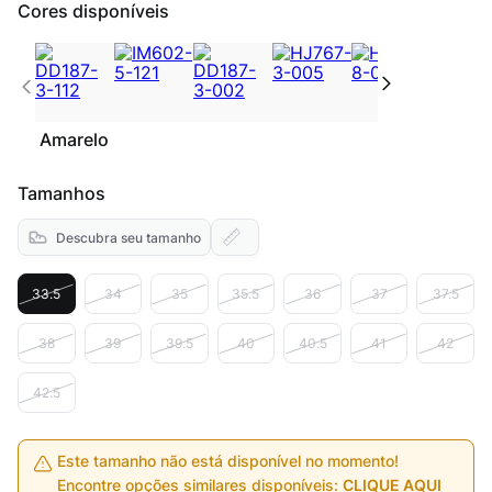
Cores disponíveis
Amarelo
Tamanhos
Descubra seu tamanho
33.5
34
35
35.5
36
37
37.5
38
39
39.5
40
40.5
41
42
42.5
Este tamanho não está disponível no momento!
Encontre opções similares disponíveis:
CLIQUE AQUI