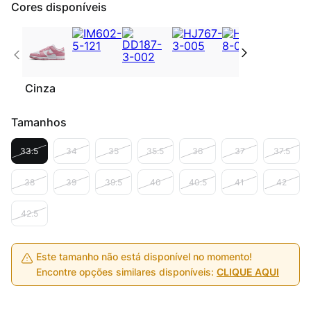
Cores disponíveis
Cinza
Tamanhos
33.5
34
35
35.5
36
37
37.5
38
39
39.5
40
40.5
41
42
42.5
Este tamanho não está disponível no momento!
Encontre opções similares disponíveis:
CLIQUE AQUI