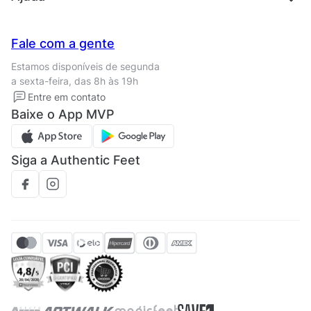
Trabalhe conosco
Seja um franqueado
Nossas lojas
Central de Relacionamento
Fale com a gente
Termos de uso
Tipos de entrega
Estamos disponíveis de segunda
Política de privacidade
Formas de pagamento
a sexta-feira, das 8h às 19h
Solicite seus Dados
Solicite seus dados
Entre em contato
Regulamento CRM/ CASHBACK
Baixe o App MVP
Regulamento cupom
Siga a Authentic Feet