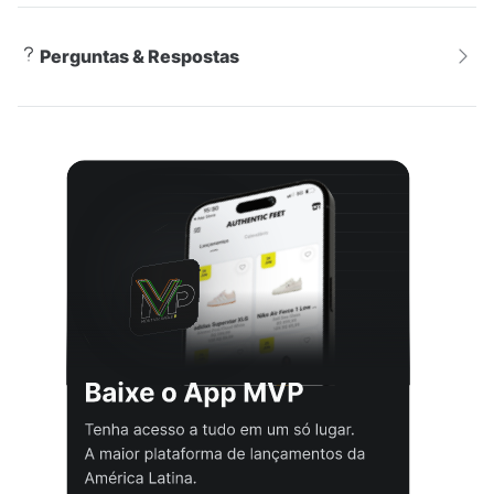
Com um visual versátil e atemporal, o Tênis Nike Dunk
Perguntas & Respostas
Low Feminino Branco é perfeito para diversas
ocasiões. Desde um passeio descontraído até um
compromisso mais formal, este tênis se destaca pela
sua versatilidade no estilo Athleisure. Combinando
conforto e moda, ele completa qualquer visual com
muito charme e personalidade. Seja para um dia
agitado na cidade ou para relaxar no final de semana,
este tênis é a escolha ideal para quem busca
praticidade e estilo.