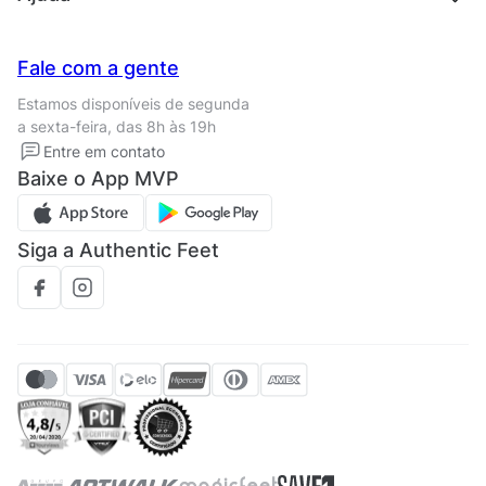
Trabalhe conosco
Seja um franqueado
Nossas lojas
Central de Relacionamento
Fale com a gente
Termos de uso
Tipos de entrega
Estamos disponíveis de segunda
Política de privacidade
Formas de pagamento
a sexta-feira, das 8h às 19h
Solicite seus Dados
Solicite seus dados
Entre em contato
Regulamento CRM/ CASHBACK
Baixe o App MVP
Regulamento cupom
Siga a Authentic Feet