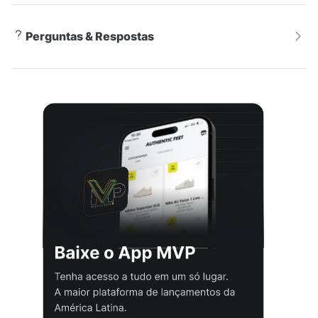
Com um design moderno e sofisticado, o Tênis Nike
Perguntas & Respostas
Dunk Low Feminino Marrom é extremamente versátil e
pode ser usado em diversas ocasiões. Seja para um
passeio casual, uma ida à academia ou até mesmo
para um encontro com amigos, este tênis se encaixa
perfeitamente em todos os estilos. Sua versatilidade
no estilo Athleisure permite que você crie
combinações únicas, garantindo conforto e elegância
em todas as situações.