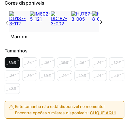
Cores disponíveis
Marrom
Tamanhos
33.5
34
35
35.5
36
37
37.5
38
39
39.5
40
40.5
41
42
42.5
Este tamanho não está disponível no momento!
Encontre opções similares disponíveis:
CLIQUE AQUI