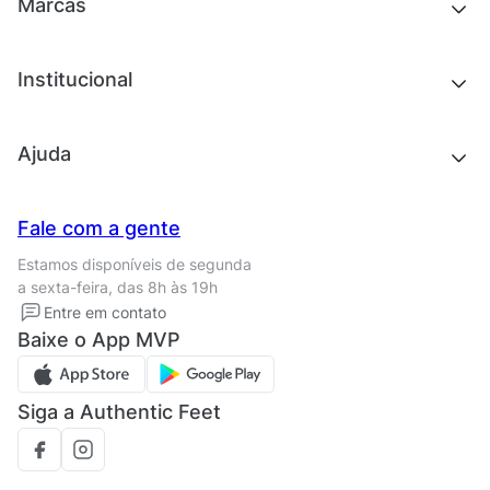
Novidades
Marcas
Roupas
Roupas
Acessórios
Tênis
Chinelos e sandálias
Institucional
Acessórios
Outlet
Quem somos
Ajuda
Trabalhe conosco
Seja um franqueado
Nossas lojas
Central de Relacionamento
Fale com a gente
Termos de uso
Tipos de entrega
Estamos disponíveis de segunda
Política de privacidade
Formas de pagamento
a sexta-feira, das 8h às 19h
Solicite seus Dados
Solicite seus dados
Entre em contato
Regulamento CRM/ CASHBACK
Baixe o App MVP
Regulamento cupom
Siga a Authentic Feet