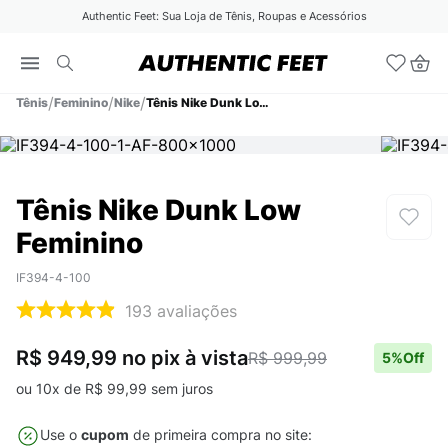
Authentic Feet: Sua Loja de Tênis, Roupas e Acessórios
Tênis
Feminino
Nike
Tênis Nike Dunk Low Feminino
Tênis Nike Dunk Low
Feminino
IF394-4-100
193
avaliações
R$ 949,99
no pix
à vista
R$ 999,99
5
%Off
ou
10
x de
R$
99
,
99
sem juros
Use o
cupom
de primeira compra no site: