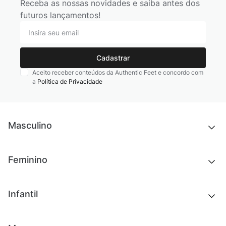
Receba as nossas novidades e saiba antes dos
futuros lançamentos!
Cadastrar
Aceito receber conteúdos da Authentic Feet e concordo com
a
Política de Privacidade
Masculino
Novidades
Feminino
Chinelos e sandálias
Tênis
Outlet
Novidades
Infantil
Roupas
Chinelos e sandálias
Acessórios
Tênis
Outlet