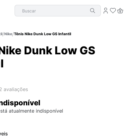
Buscar
il
Nike
Tênis Nike Dunk Low GS Infantil
 Nike Dunk Low GS
l
2
avaliações
ndisponível
stá atualmente indisponível
veis