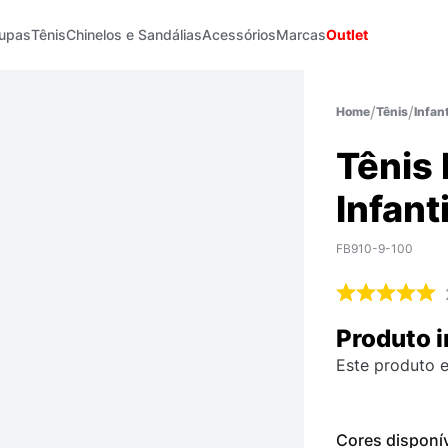
upas
Tênis
Chinelos e Sandálias
Acessórios
Marcas
Outlet
Tênis
Infant
Tênis
Infanti
FB910-9-100
Produto i
Este produto e
Cores disponí