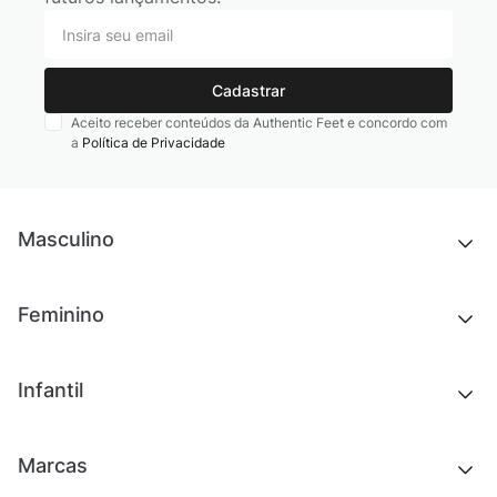
Cadastrar
Aceito receber conteúdos da Authentic Feet e concordo com
a
Política de Privacidade
Masculino
Novidades
Feminino
Chinelos e sandálias
Tênis
Outlet
Novidades
Infantil
Roupas
Chinelos e sandálias
Acessórios
Tênis
Outlet
Novidades
Marcas
Roupas
Roupas