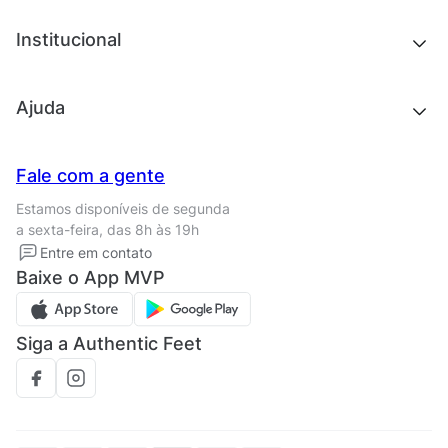
Acessórios
Tênis
Chinelos e sandálias
Institucional
Acessórios
Outlet
Quem somos
Ajuda
Trabalhe conosco
Seja um franqueado
Nossas lojas
Central de Relacionamento
Fale com a gente
Termos de uso
Tipos de entrega
Estamos disponíveis de segunda
Política de privacidade
Formas de pagamento
a sexta-feira, das 8h às 19h
Solicite seus Dados
Solicite seus dados
Entre em contato
Regulamento CRM/ CASHBACK
Baixe o App MVP
Regulamento cupom
Siga a Authentic Feet