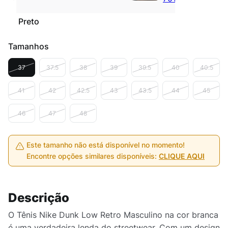
Preto
Tamanhos
37
37.5
38
39
39.5
40
40.5
41
42
42.5
43
43.5
44
45
46
47
48
Este tamanho não está disponível no momento!
Encontre opções similares disponíveis:
CLIQUE AQUI
Descrição
O Tênis Nike Dunk Low Retro Masculino na cor branca
é uma verdadeira lenda do streetwear. Com um design