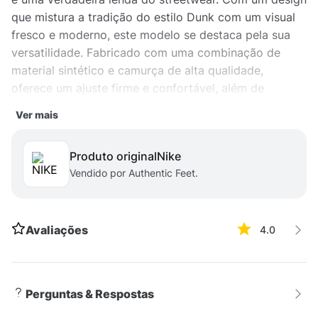
que mistura a tradição do estilo Dunk com um visual
fresco e moderno, este modelo se destaca pela sua
versatilidade. Fabricado com uma combinação de
material sintético e camurça de alta qualidade,
oferece um ajuste firme e confortável, além de
garantir durabilidade. A entressola em espuma
Ver mais
proporciona um ótimo amortecimento, enquanto o
solado de borracha com padrão de tração oferece
Produto original
nike
estabilidade e aderência em diferentes superfícies.
Vendido por Authentic Feet.
Ideal para quem valoriza um visual clássico com um
toque contemporâneo.
Avaliações
4.0
Perguntas & Respostas