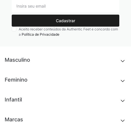
Cadastrar
Aceito receber conteúdos da Authentic Feet e concordo com
a
Política de Privacidade
Masculino
Novidades
Feminino
Chinelos e sandálias
Tênis
Outlet
Novidades
Infantil
Roupas
Chinelos e sandálias
Acessórios
Tênis
Outlet
Novidades
Marcas
Roupas
Roupas
Acessórios