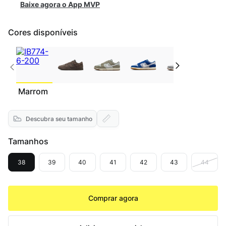
Baixe agora o App MVP
Cores disponíveis
Marrom
Descubra seu tamanho
Tamanhos
38
39
40
41
42
43
44
Comprar agora