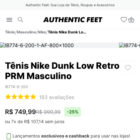
Authentic Feet: Sua Loja de Tênis, Roupas e Acessórios
Tênis
Masculino
Nike
Tênis Nike Dunk Low Retro PRM Masculino
Tênis Nike Dunk Low Retro
PRM Masculino
IB774-6-200
193
avaliações
R$ 749,99
R$ 999,99
-
25%
ou
7
x de
R$
107
,
14
sem juros
Lançamentos
exclusivos e cashback
para usar nas lojas!