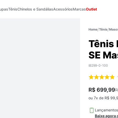
upas
Tênis
Chinelos e Sandálias
Acessórios
Marcas
Outlet
Tênis
Mascu
Tênis
SE Ma
IB299-0-100
R$ 699,99
R
ou
7
x de
R$
99
,
Lançamento
Baixe agora