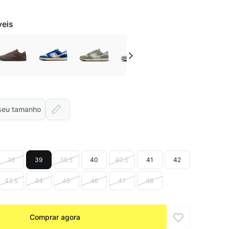
veis
seu tamanho
38
39
39.5
40
40.5
41
42
43.5
44
45
46
47
48
Comprar agora