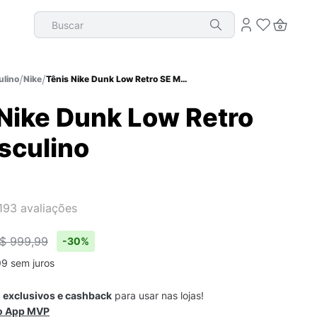
Buscar
lino
Nike
Tênis Nike Dunk Low Retro SE Masculino
 Nike Dunk Low Retro
sculino
193
avaliações
$ 999,99
-
30%
99
sem juros
s
exclusivos e cashback
para usar nas lojas!
 o App MVP