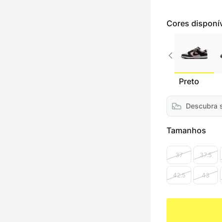
Cores disponí
Preto
Descubra 
Tamanhos
37
37.5
42.5
43