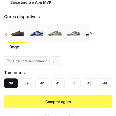
Baixe agora o App MVP
Cores disponíveis
Bege
Descubra seu tamanho
Tamanhos
38
39
40
41
42
43
44
Comprar agora