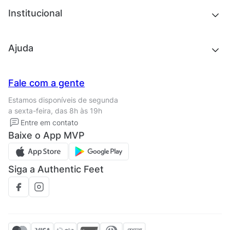
Chinelos e sandálias
Institucional
Acessórios
Outlet
Quem somos
Ajuda
Trabalhe conosco
Seja um franqueado
Nossas lojas
Central de Relacionamento
Fale com a gente
Termos de uso
Tipos de entrega
Estamos disponíveis de segunda
Política de privacidade
Formas de pagamento
a sexta-feira, das 8h às 19h
Solicite seus Dados
Solicite seus dados
Entre em contato
Regulamento CRM/ CASHBACK
Baixe o App MVP
Regulamento cupom
Siga a Authentic Feet