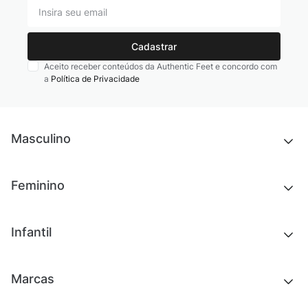
Cadastrar
Aceito receber conteúdos da Authentic Feet e concordo com
a
Política de Privacidade
Masculino
Novidades
Feminino
Chinelos e sandálias
Tênis
Outlet
Novidades
Infantil
Roupas
Chinelos e sandálias
Acessórios
Tênis
Outlet
Novidades
Marcas
Roupas
Roupas
Acessórios
Tênis