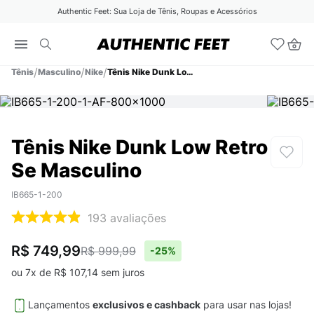
Authentic Feet: Sua Loja de Tênis, Roupas e Acessórios
Tênis
Masculino
Nike
Tênis Nike Dunk Low Retro Se Masculino
Tênis Nike Dunk Low Retro
Se Masculino
IB665-1-200
193
avaliações
R$ 749,99
R$ 999,99
-
25%
ou
7
x de
R$
107
,
14
sem juros
Lançamentos
exclusivos e cashback
para usar nas lojas!