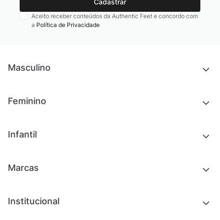
Cadastrar
Aceito receber conteúdos da Authentic Feet e concordo com
a
Política de Privacidade
Masculino
Novidades
Feminino
Chinelos e sandálias
Tênis
Outlet
Novidades
Infantil
Roupas
Chinelos e sandálias
Acessórios
Tênis
Outlet
Novidades
Marcas
Roupas
Roupas
Acessórios
Tênis
Chinelos e sandálias
Institucional
Acessórios