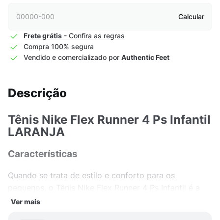
Calcular
Frete grátis
- Confira as regras
Compra 100% segura
Vendido e comercializado por
Authentic Feet
Descrição
Tênis Nike Flex Runner 4 Ps Infantil
LARANJA
Características
Quando se trata de estilo e conforto para os
pequenos, o Tênis Nike Flex Runner 4 Ps Infantil é a
escolha perfeita. Feito de material têxtil de alta
Ver mais
qualidade, ele proporciona uma sensação de leveza e