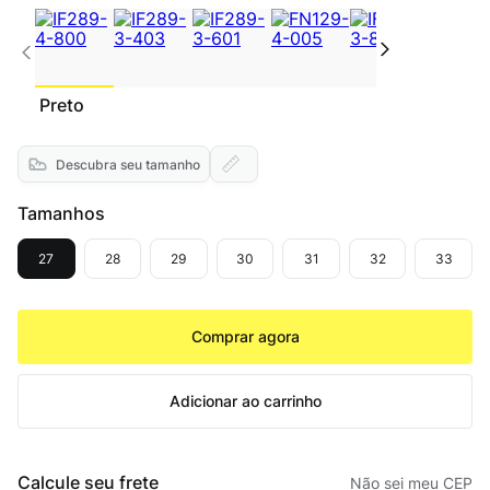
Preto
Descubra seu tamanho
Tamanhos
27
28
29
30
31
32
33
Comprar agora
Adicionar ao carrinho
Calcule seu frete
Não sei meu CEP