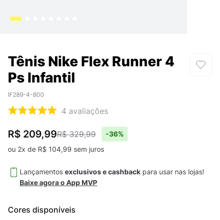
Tênis Nike Flex Runner 4
Ps Infantil
IF289-4-800
4
avaliações
R$ 209,99
R$ 329,99
-
36%
ou
2
x de
R$
104
,
99
sem juros
Lançamentos
exclusivos e cashback
para usar nas lojas!
Baixe agora o App MVP
Cores disponíveis