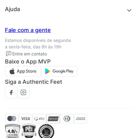
Outlet
Quem somos
Ajuda
Trabalhe conosco
Seja um franqueado
Nossas lojas
Central de Relacionamento
Fale com a gente
Termos de uso
Tipos de entrega
Estamos disponíveis de segunda
Política de privacidade
Formas de pagamento
a sexta-feira, das 8h às 19h
Solicite seus Dados
Solicite seus dados
Entre em contato
Regulamento CRM/ CASHBACK
Baixe o App MVP
Regulamento cupom
Siga a Authentic Feet