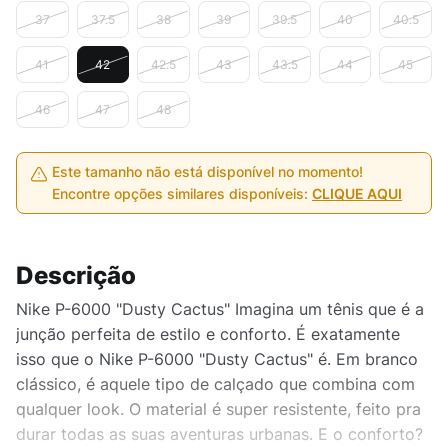
37
37.5
38
39
39.5
40
40.5
41
42
42.5
43
43.5
44
45
46
47
48
Este tamanho não está disponível no momento!
Encontre opções similares disponíveis:
CLIQUE AQUI
Descrição
Nike P-6000 "Dusty Cactus" Imagina um tênis que é a
junção perfeita de estilo e conforto. É exatamente
isso que o Nike P-6000 "Dusty Cactus" é. Em branco
clássico, é aquele tipo de calçado que combina com
qualquer look. O material é super resistente, feito pra
durar todas as suas aventuras urbanas. E o conforto?