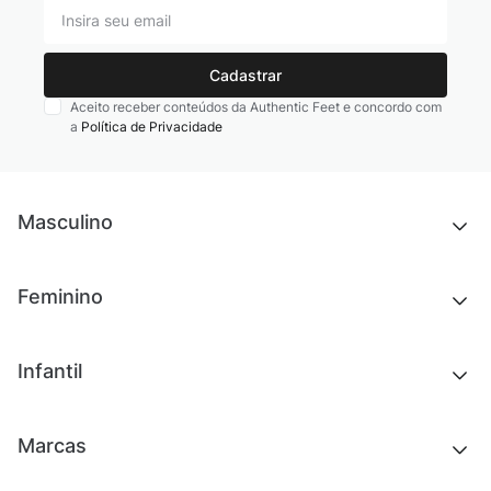
Cadastrar
Aceito receber conteúdos da Authentic Feet e concordo com
a
Política de Privacidade
Masculino
Novidades
Feminino
Chinelos e sandálias
Tênis
Outlet
Novidades
Infantil
Roupas
Chinelos e sandálias
Acessórios
Tênis
Outlet
Novidades
Marcas
Roupas
Roupas
Acessórios
Tênis