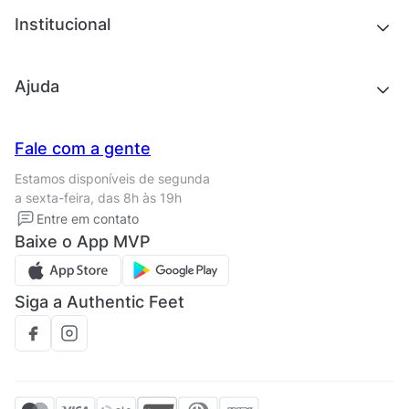
Chinelos e sandálias
Institucional
Acessórios
Outlet
Quem somos
Ajuda
Trabalhe conosco
Seja um franqueado
Nossas lojas
Central de Relacionamento
Fale com a gente
Termos de uso
Tipos de entrega
Estamos disponíveis de segunda
Política de privacidade
Formas de pagamento
a sexta-feira, das 8h às 19h
Solicite seus Dados
Solicite seus dados
Entre em contato
Regulamento CRM/ CASHBACK
Baixe o App MVP
Regulamento cupom
Siga a Authentic Feet