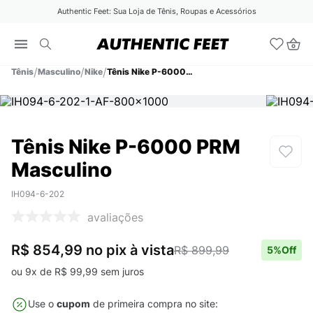
Authentic Feet: Sua Loja de Tênis, Roupas e Acessórios
Tênis
Masculino
Nike
Tênis Nike P-6000 PRM Masculino
Tênis Nike P-6000 PRM
Masculino
IH094-6-202
avaliações
R$ 854,99
no pix
à vista
R$ 899,99
5
%Off
ou
9
x de
R$
99
,
99
sem juros
Use o
cupom
de primeira compra no site: