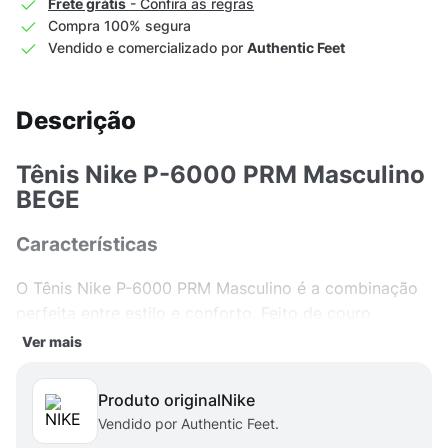
Frete grátis
- Confira as regras
Compra 100% segura
Vendido e comercializado por
Authentic Feet
Descrição
Tênis Nike P-6000 PRM Masculino
BEGE
Características
O Tênis Nike P-6000 PRM Masculino é a combinação
perfeita entre estilo e conforto. Feito de couro
sintético de alta qualidade, ele oferece durabilidade e
Ver mais
resistência, garantindo que você esteja sempre na
moda. Seu design moderno e arrojado é ideal para
Produto original
nike
compor looks casual e despojados, além de ser super
Vendido por Authentic Feet.
versátil para diversas ocasiões.