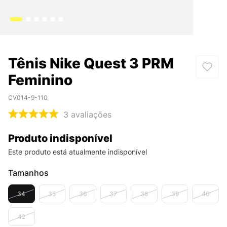
Tênis Nike Quest 3 PRM
Feminino
CV014-9-110
3
avaliações
Produto indisponível
Este produto está atualmente indisponível
Tamanhos
34
35
36
37
38
39
40
42