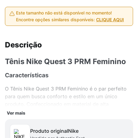
Este tamanho não está disponível no momento!
Encontre opções similares disponíveis:
CLIQUE AQUI
Descrição
Tênis Nike Quest 3 PRM Feminino
Características
O Tênis Nike Quest 3 PRM Feminino é o par perfeito
para quem busca conforto e estilo em um único
produto. Confeccionado em material de alta
qualidade, possui um design moderno e detalhes
Ver mais
premium que garantem um visual único e cheio de
personalidade.
Produto original
nike