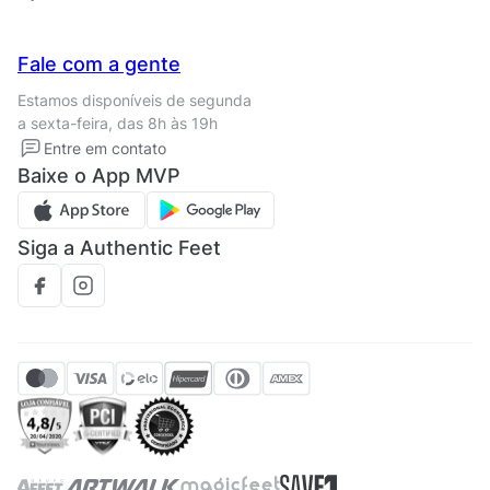
Trabalhe conosco
Seja um franqueado
Nossas lojas
Central de Relacionamento
Fale com a gente
Termos de uso
Tipos de entrega
Estamos disponíveis de segunda
Política de privacidade
Formas de pagamento
a sexta-feira, das 8h às 19h
Solicite seus Dados
Solicite seus dados
Entre em contato
Regulamento CRM/ CASHBACK
Baixe o App MVP
Regulamento cupom
Siga a Authentic Feet