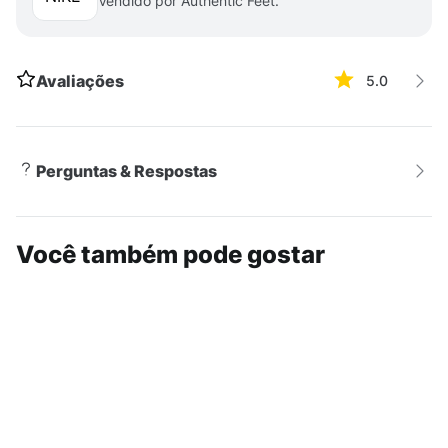
Vendido por Authentic Feet.
Versatilidade
Com um toque athleisure, esse tênis é ideal para ser
usado em atividades do dia a dia quanto em passeios
Avaliações
5.0
casuais. Sua cor combina facilmente com diversas
peças do guarda-roupa, permitindo a criação de looks
descolados e cheios de atitude.
Perguntas & Respostas
Você também pode gostar