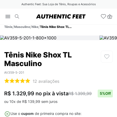
Authentic Feet: Sua Loja de Tênis, Roupas e Acessórios
Tênis
Masculino
Nike
Tênis Nike Shox TL Masculino
Tênis Nike Shox TL
Masculino
AV359-5-201
12
avaliações
R$ 1.329,99
no pix
à vista
R$ 1.399,99
5
%Off
ou
10
x de
R$
139
,
99
sem juros
Use o
cupom
de primeira compra no site: