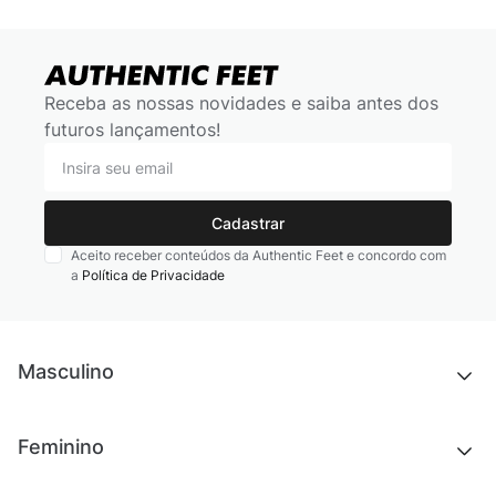
Receba as nossas novidades e saiba antes dos
futuros lançamentos!
Cadastrar
Aceito receber conteúdos da Authentic Feet e concordo com
a
Política de Privacidade
Masculino
Novidades
Feminino
Chinelos e sandálias
Tênis