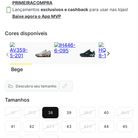
PRIMEIRACOMPRA
Lançamentos
exclusivos e cashback
para usar nas lojas!
Baixe agora o App MVP
Cores disponíveis
Bege
Descubra seu tamanho
Tamanhos
37
37.5
38
39
39.5
40
40.5
41
42
42.5
43
43.5
44
45