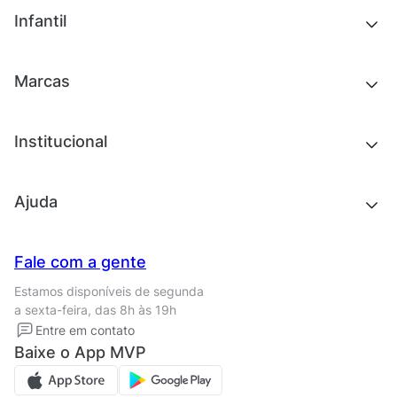
Outlet
Novidades
Infantil
Roupas
Chinelos e sandálias
Acessórios
Tênis
Outlet
Novidades
Marcas
Roupas
Roupas
Acessórios
Tênis
Chinelos e sandálias
Institucional
Acessórios
Outlet
Quem somos
Ajuda
Trabalhe conosco
Seja um franqueado
Nossas lojas
Central de Relacionamento
Fale com a gente
Termos de uso
Tipos de entrega
Estamos disponíveis de segunda
Política de privacidade
Formas de pagamento
a sexta-feira, das 8h às 19h
Solicite seus Dados
Solicite seus dados
Entre em contato
Regulamento CRM/ CASHBACK
Baixe o App MVP
Regulamento cupom