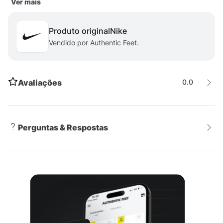
Ver mais
Prontas Darem Tudo Na Hora Da Brincadeira (E, Claro,
Do Basquete).
Produto original
nike
Vendido por Authentic Feet.
Controle No Chão
Utilizando Mapeamento De Pressão, A Sola De
Borracha Foi Concebida Para Proporcionar Pegada
Durante Movimentos Rápidos. Além Disso, O
Avaliações
0.0
Calcanhar Curvado E As Ranhuras Flexíveis Ajudam A
Fazer Com Que Cada Passo Pareça Natural.
Fácil De Calçar
Perguntas & Respostas
A Alça Aderente, Os Cadarços Elásticos E A Largura
Extra Em Volta Do Tornozelo Facilitam O Calçar E
Descalçar.
Sensação De Sustentação
A Tela Proporciona Respirabilidade Para Manter Os
Pés Das Crianças Frescos. O Couro Em Volta Do
Calcanhar Proporciona Estabilidade E Sustentação
Enquanto As Crianças Correm E Saltam.