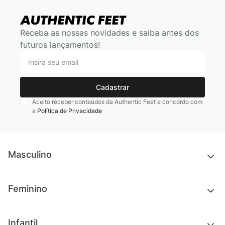
Receba as nossas novidades e saiba antes dos
futuros lançamentos!
Cadastrar
Aceito receber conteúdos da Authentic Feet e concordo com
a
Política de Privacidade
Masculino
Novidades
Feminino
Chinelos e sandálias
Tênis
Outlet
Novidades
Infantil