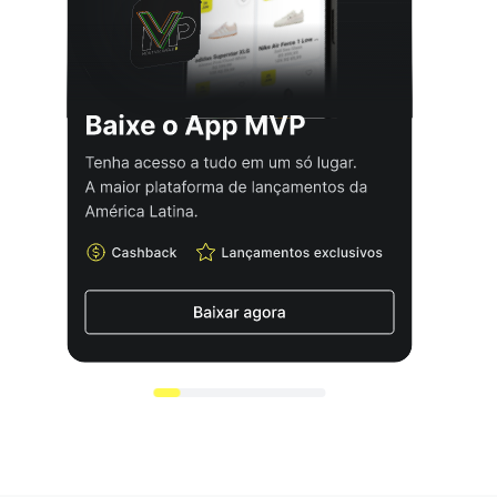
A Espuma Macia Debaixo Do Pé E Em Volta Do
Calcanhar Proporciona Amortecimento Leve.
A Biqueira Reforçada Aumenta A Durabilidade E
Protege Contra Impactos.
O ""X"" Na Parte De Baixo É Uma Referência À Décima
Edição Da Série Hustle D.