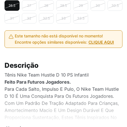
26.5
27
28
28.5
29
30
30.5
31
32
32.5
33
33.5
Este tamanho não está disponível no momento!
Encontre opções similares disponíveis:
CLIQUE AQUI
Descrição
Tênis Nike Team Hustle D 10 PS Infantil
Feito Para Futuros Jogadores.
Para Cada Salto, Impulso E Pulo, O Nike Team Hustle
D 10 É Uma Conquista Para Os Futuros Jogadores.
Com Um Padrão De Tração Adaptado Para Crianças,
Amortecimento Macio E Um Design Durável E Que
Proporciona Sustentação, Estes Tênis Inspirados No
Basquete São Um Ponto Para As Futuras Estrelas