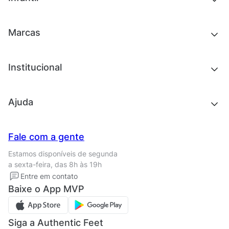
Roupas
Chinelos e sandálias
Acessórios
Tênis
Outlet
Novidades
Marcas
Roupas
Roupas
Acessórios
Tênis
Chinelos e sandálias
Institucional
Acessórios
Outlet
Quem somos
Ajuda
Trabalhe conosco
Seja um franqueado
Nossas lojas
Central de Relacionamento
Fale com a gente
Termos de uso
Tipos de entrega
Estamos disponíveis de segunda
Política de privacidade
Formas de pagamento
a sexta-feira, das 8h às 19h
Solicite seus Dados
Solicite seus dados
Entre em contato
Regulamento CRM/ CASHBACK
Baixe o App MVP
Regulamento cupom
Siga a Authentic Feet