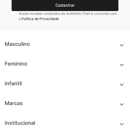
Cadastrar
Aceito receber conteúdos da Authentic Feet e concordo com
a
Política de Privacidade
Masculino
Novidades
Feminino
Chinelos e sandálias
Tênis
Outlet
Novidades
Infantil
Roupas
Chinelos e sandálias
Acessórios
Tênis
Outlet
Novidades
Marcas
Roupas
Roupas
Acessórios
Tênis
Chinelos e sandálias
Institucional
Acessórios