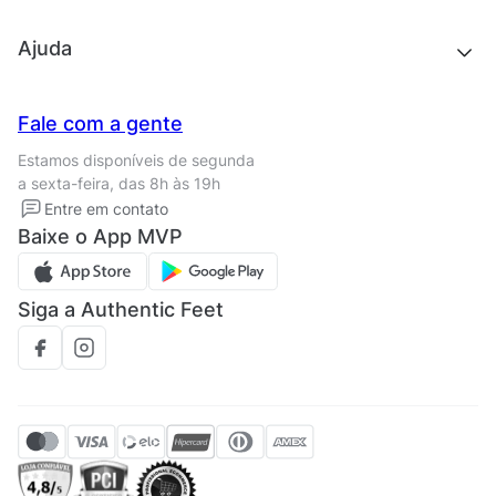
Outlet
Quem somos
Ajuda
Trabalhe conosco
Seja um franqueado
Nossas lojas
Central de Relacionamento
Fale com a gente
Termos de uso
Tipos de entrega
Estamos disponíveis de segunda
Política de privacidade
Formas de pagamento
a sexta-feira, das 8h às 19h
Solicite seus Dados
Solicite seus dados
Entre em contato
Regulamento CRM/ CASHBACK
Baixe o App MVP
Regulamento cupom
Siga a Authentic Feet