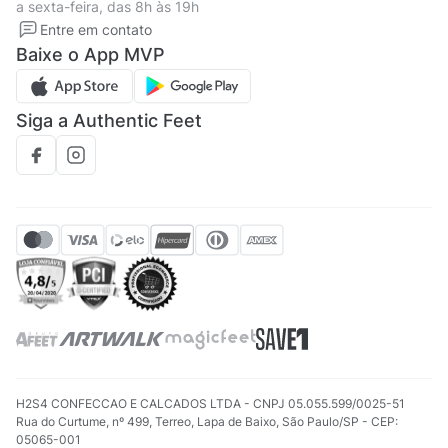
a sexta-feira, das 8h às 19h
Solicite seus Dados
Solicite seus dados
Entre em contato
Regulamento CRM/ CASHBACK
Baixe o App MVP
Regulamento cupom
Siga a Authentic Feet
H2S4 CONFECCAO E CALCADOS LTDA - CNPJ 05.055.599/0025-51
Rua do Curtume, nº 499, Terreo, Lapa de Baixo, São Paulo/SP - CEP:
05065-001