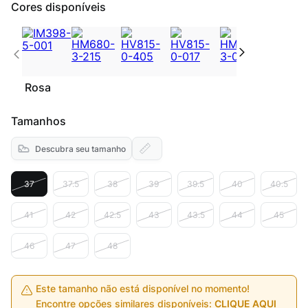
Cores disponíveis
Rosa
Tamanhos
Descubra seu tamanho
37
37.5
38
39
39.5
40
40.5
41
42
42.5
43
43.5
44
45
46
47
48
Este tamanho não está disponível no momento!
Encontre opções similares disponíveis:
CLIQUE AQUI