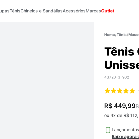
upas
Tênis
Chinelos e Sandálias
Acessórios
Marcas
Outlet
Tênis
Mascu
Tênis
Uniss
43720-3-902
R$ 449,99
R
ou
4
x de
R$
112
,
Lançamento
Baixe agora