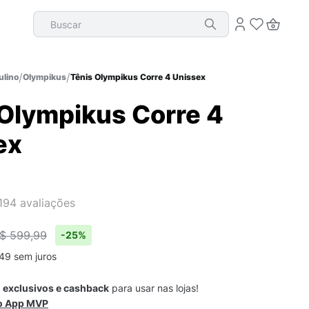
Buscar
lino
Olympikus
Tênis Olympikus Corre 4 Unissex
 Olympikus Corre 4
ex
194
avaliações
$ 599,99
-
25%
49
sem juros
s
exclusivos e cashback
para usar nas lojas!
 o App MVP