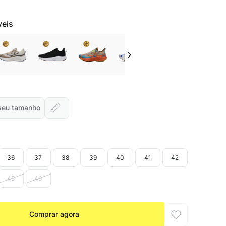
veis
seu tamanho
36
37
38
39
40
41
42
45
46
Comprar agora