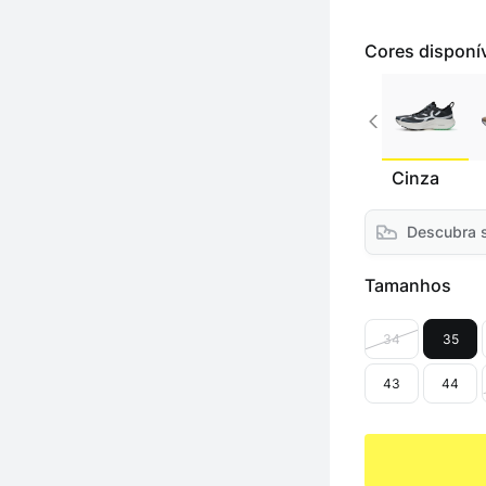
Cores disponí
Cinza
Descubra 
Tamanhos
34
35
43
44