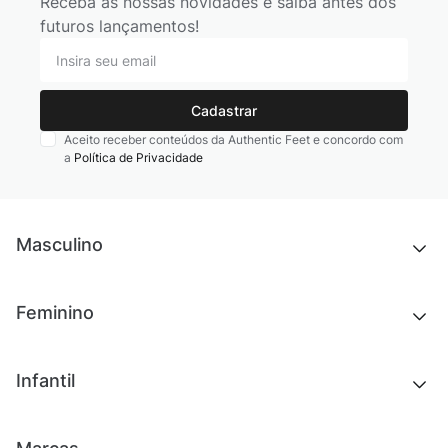
Receba as nossas novidades e saiba antes dos
futuros lançamentos!
Cadastrar
Aceito receber conteúdos da Authentic Feet e concordo com
a
Política de Privacidade
Masculino
Novidades
Feminino
Chinelos e sandálias
Tênis
Outlet
Novidades
Infantil
Roupas
Chinelos e sandálias
Acessórios
Tênis
Outlet
Novidades