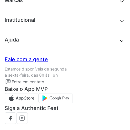
Marcas
Roupas
Roupas
Acessórios
Tênis
Chinelos e sandálias
Institucional
Acessórios
Outlet
Quem somos
Ajuda
Trabalhe conosco
Seja um franqueado
Nossas lojas
Central de Relacionamento
Fale com a gente
Termos de uso
Tipos de entrega
Estamos disponíveis de segunda
Política de privacidade
Formas de pagamento
a sexta-feira, das 8h às 19h
Solicite seus Dados
Solicite seus dados
Entre em contato
Regulamento CRM/ CASHBACK
Baixe o App MVP
Regulamento cupom
Siga a Authentic Feet