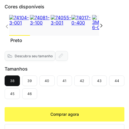
Cores disponíveis
Preto
Descubra seu tamanho
Tamanhos
38
39
40
41
42
43
44
45
46
Comprar agora