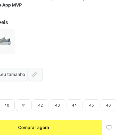
 o App MVP
veis
seu tamanho
40
41
42
43
44
45
46
Comprar agora