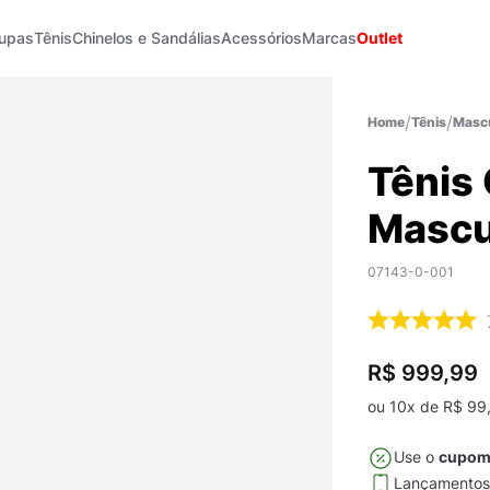
upas
Tênis
Chinelos e Sandálias
Acessórios
Marcas
Outlet
Tênis
Mascu
Tênis
Mascu
07143-0-001
R$ 999,99
ou
10
x de
R$
99
Use o
cupo
Lançamento