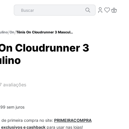
Buscar
lino
On
Tênis On Cloudrunner 3 Masculino
 On Cloudrunner 3
lino
7
avaliações
,
99
sem juros
m
de primeira compra no site:
PRIMEIRACOMPRA
s
exclusivos e cashback
para usar nas lojas!