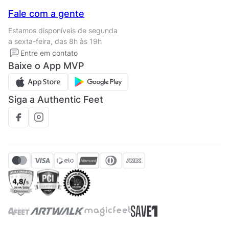
Nossas lojas
Central de Relacionamento
Fale com a gente
Termos de uso
Tipos de entrega
Estamos disponíveis de segunda
Política de privacidade
Formas de pagamento
a sexta-feira, das 8h às 19h
Solicite seus Dados
Solicite seus dados
Entre em contato
Regulamento CRM/ CASHBACK
Baixe o App MVP
Regulamento cupom
Siga a Authentic Feet