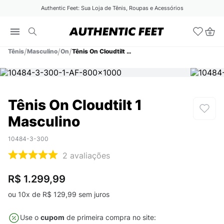
Authentic Feet: Sua Loja de Tênis, Roupas e Acessórios
Tênis
Masculino
On
Tênis On Cloudtilt 1 Masculino
Tênis On Cloudtilt 1
Masculino
10484-3-300
2
avaliações
R$ 1.299,99
ou
10
x de
R$
129
,
99
sem juros
Use o
cupom
de primeira compra no site: