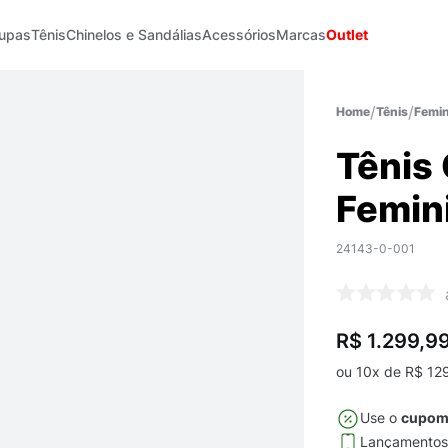
upas
Tênis
Chinelos e Sandálias
Acessórios
Marcas
Outlet
Tênis
Femin
Tênis 
Femin
24143-0-001
R$ 1.299,9
ou
10
x de
R$
12
Use o
cupo
Lançamento