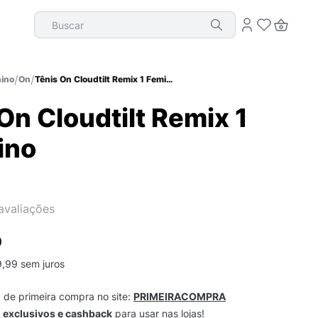
Buscar
ino
On
Tênis On Cloudtilt Remix 1 Feminino
On Cloudtilt Remix 1
ino
avaliações
9
9
,
99
sem juros
m
de primeira compra no site:
PRIMEIRACOMPRA
s
exclusivos e cashback
para usar nas lojas!