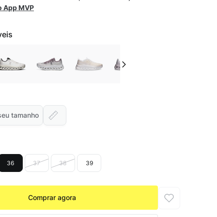
 o App MVP
veis
seu tamanho
36
37
38
39
Comprar agora