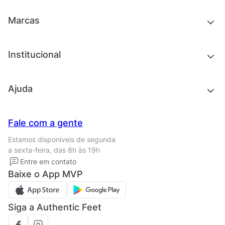
Acessórios
Tênis
Outlet
Novidades
Marcas
Roupas
Roupas
Acessórios
Tênis
Chinelos e sandálias
Institucional
Acessórios
Outlet
Quem somos
Ajuda
Trabalhe conosco
Seja um franqueado
Nossas lojas
Central de Relacionamento
Fale com a gente
Termos de uso
Tipos de entrega
Estamos disponíveis de segunda
Política de privacidade
Formas de pagamento
a sexta-feira, das 8h às 19h
Solicite seus Dados
Solicite seus dados
Entre em contato
Regulamento CRM/ CASHBACK
Baixe o App MVP
Regulamento cupom
Siga a Authentic Feet