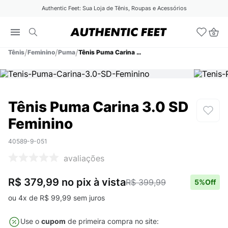
Authentic Feet: Sua Loja de Tênis, Roupas e Acessórios
Tênis
Feminino
Puma
Tênis Puma Carina 3.0 SD Feminino
Tênis Puma Carina 3.0 SD
Feminino
40589-9-051
avaliações
R$ 379,99
no pix
à vista
R$ 399,99
5
%Off
ou
4
x de
R$
99
,
99
sem juros
Use o
cupom
de primeira compra no site: