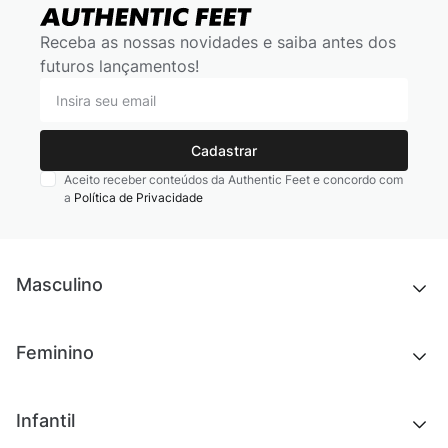
Receba as nossas novidades e saiba antes dos
futuros lançamentos!
Cadastrar
Aceito receber conteúdos da Authentic Feet e concordo com
a
Política de Privacidade
Masculino
Novidades
Feminino
Chinelos e sandálias
Tênis
Outlet
Novidades
Infantil
Roupas
Chinelos e sandálias