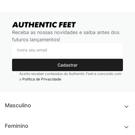
Receba as nossas novidades e saiba antes dos
futuros lançamentos!
Cadastrar
Aceito receber conteúdos da Authentic Feet e concordo com
a
Política de Privacidade
Masculino
Novidades
Feminino
Chinelos e sandálias