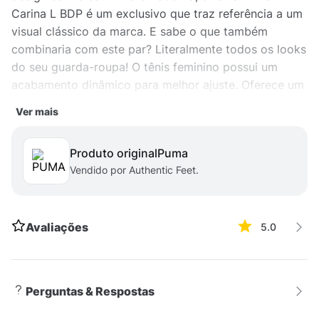
Carina L BDP é um exclusivo que traz referência a um
visual clássico da marca. E sabe o que também
combinaria com este par? Literalmente todos os looks
do seu guarda-roupa! O tênis feminino possui um
acabamento dinâmico para melhor ajuste. Oferece um
solado em borracha com excelente tração contendo o
Ver mais
encaixe imediato do pé e conforto de longa duração.
Produto original
puma
Vendido por Authentic Feet.
Avaliações
5.0
Perguntas & Respostas