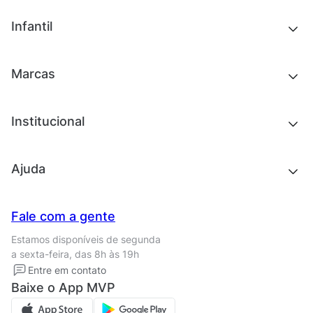
Tênis
Outlet
Novidades
Infantil
Roupas
Chinelos e sandálias
Acessórios
Tênis
Outlet
Novidades
Marcas
Roupas
Roupas
Acessórios
Tênis
Chinelos e sandálias
Institucional
Acessórios
Outlet
Quem somos
Ajuda
Trabalhe conosco
Seja um franqueado
Nossas lojas
Central de Relacionamento
Fale com a gente
Termos de uso
Tipos de entrega
Estamos disponíveis de segunda
Política de privacidade
Formas de pagamento
a sexta-feira, das 8h às 19h
Solicite seus Dados
Solicite seus dados
Entre em contato
Regulamento CRM/ CASHBACK
Baixe o App MVP
Regulamento cupom