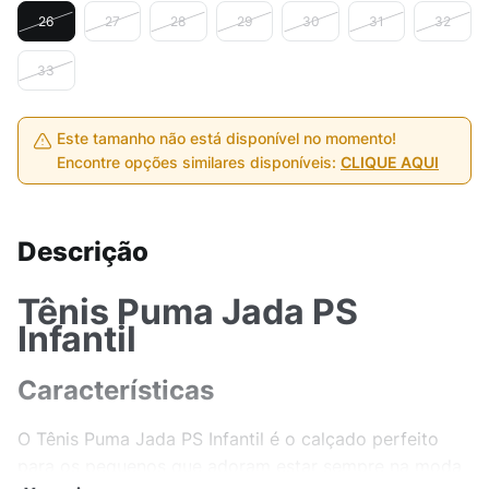
26
27
28
29
30
31
32
33
Este tamanho não está disponível no momento!
Encontre opções similares disponíveis:
CLIQUE AQUI
Descrição
Tênis Puma Jada PS
Infantil
Características
O Tênis Puma Jada PS Infantil é o calçado perfeito
para os pequenos que adoram estar sempre na moda