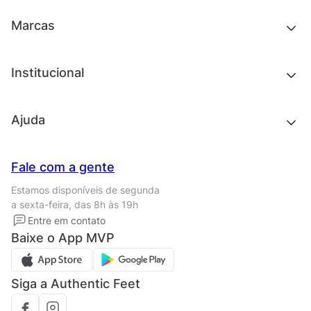
Acessórios
Tênis
Outlet
Novidades
Marcas
Roupas
Roupas
Acessórios
Tênis
Chinelos e sandálias
Institucional
Acessórios
Outlet
Quem somos
Ajuda
Trabalhe conosco
Seja um franqueado
Nossas lojas
Central de Relacionamento
Fale com a gente
Termos de uso
Tipos de entrega
Estamos disponíveis de segunda
Política de privacidade
Formas de pagamento
a sexta-feira, das 8h às 19h
Solicite seus Dados
Solicite seus dados
Entre em contato
Regulamento CRM/ CASHBACK
Baixe o App MVP
Regulamento cupom
Siga a Authentic Feet