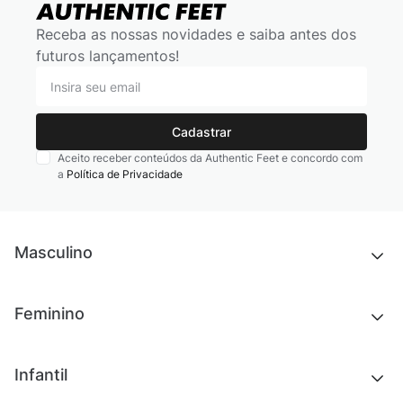
Receba as nossas novidades e saiba antes dos
futuros lançamentos!
Cadastrar
Aceito receber conteúdos da Authentic Feet e concordo com
a
Política de Privacidade
Masculino
Novidades
Feminino
Chinelos e sandálias
Tênis
Outlet
Novidades
Infantil
Roupas
Chinelos e sandálias