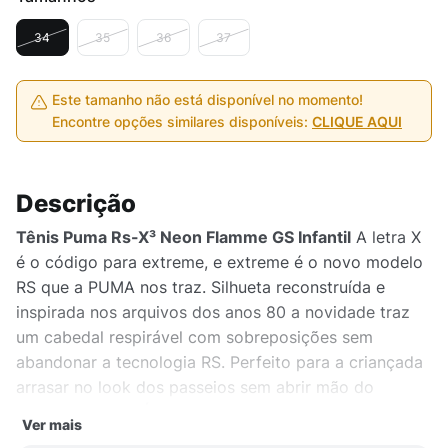
34
35
36
37
Este tamanho não está disponível no momento!
Encontre opções similares disponíveis:
CLIQUE AQUI
Descrição
Tênis Puma Rs-X³ Neon Flamme GS Infantil
A letra X
é o código para extreme, e extreme é o novo modelo
RS que a PUMA nos traz. Silhueta reconstruída e
inspirada nos arquivos dos anos 80 a novidade traz
um cabedal respirável com sobreposições sem
abandonar a tecnologia RS. Perfeito para a criançada
arrasar no look dos passeios sem abrir mão do
conforto.
BENEFÍCIOS
- Versão inspirada nos games -
Ver mais
Materiais ultra resistentes
DETALHES DO PRODUTO
-