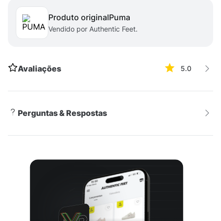
Entressola leve em PU e solado de borracha -
Produto original
puma
Confeccionado em mesh com camurça e
Vendido por Authentic Feet.
sobreposições sintéticas
DADOS TÉCNICOS
-
Garantia do fabricante: contra defeito de fabricação. -
Origem: importado.
Avaliações
5.0
Perguntas & Respostas